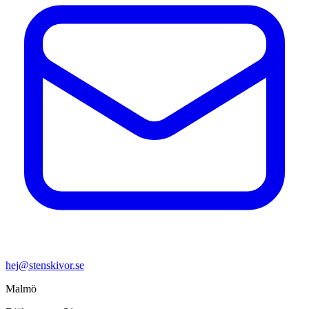
hej@stenskivor.se
Malmö