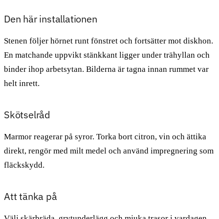
Den här installationen
Stenen följer hörnet runt fönstret och fortsätter mot diskhon.
En matchande uppvikt stänkkant ligger under trähyllan och
binder ihop arbetsytan. Bilderna är tagna innan rummet var
helt inrett.
Skötselråd
Marmor reagerar på syror. Torka bort citron, vin och ättika
direkt, rengör med milt medel och använd impregnering som
fläckskydd.
Att tänka på
Välj skärbräda, grytunderlägg och mjuka trasor i vardagen.