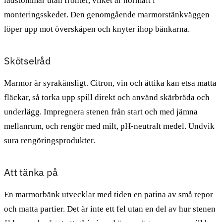
lådstommar utan fronter, vilket är normalt i
monteringsskedet. Den genomgående marmorstänkväggen
löper upp mot överskåpen och knyter ihop bänkarna.
Skötselråd
Marmor är syrakänsligt. Citron, vin och ättika kan etsa matta
fläckar, så torka upp spill direkt och använd skärbräda och
underlägg. Impregnera stenen från start och med jämna
mellanrum, och rengör med milt, pH-neutralt medel. Undvik
sura rengöringsprodukter.
Att tänka på
En marmorbänk utvecklar med tiden en patina av små repor
och matta partier. Det är inte ett fel utan en del av hur stenen