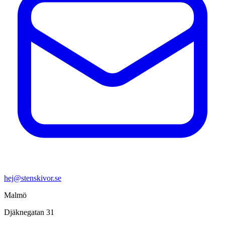
hej@stenskivor.se
Malmö
Djäknegatan 31