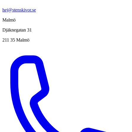
hej@stenskivor.se
Malmö
Djäknegatan 31
211 35 Malmö