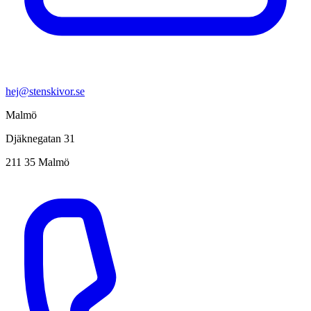
hej@stenskivor.se
Malmö
Djäknegatan 31
211 35 Malmö