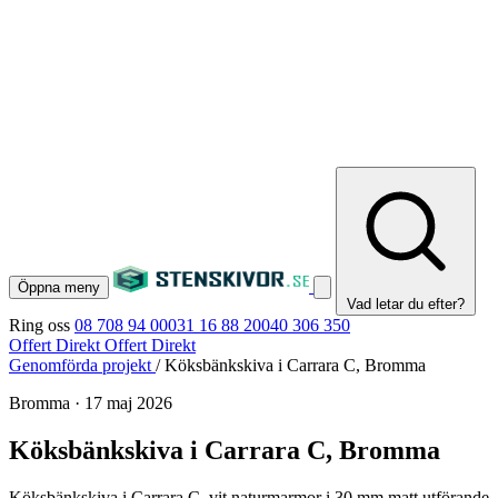
Öppna meny
Vad letar du efter?
Ring oss
08 708 94 00
031 16 88 20
040 306 350
Offert Direkt
Offert Direkt
Genomförda projekt
/
Köksbänkskiva i Carrara C, Bromma
Bromma
·
17 maj 2026
Köksbänkskiva i Carrara C, Bromma
Köksbänkskiva i Carrara C, vit naturmarmor i 30 mm matt utförande,