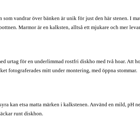
en som vandrar över bänken är unik för just den här stenen. I ma
 bottnen. Marmor är en kalksten, alltså ett mjukare och mer lev
ed urtag för en underlimmad rostfri diskho med två hoar. Att h
. Köket fotograferades mitt under montering, med öppna stommar.
rsom syra kan etsa matta märken i kalkstenen. Använd en mild, pH
läckar runt diskhon.