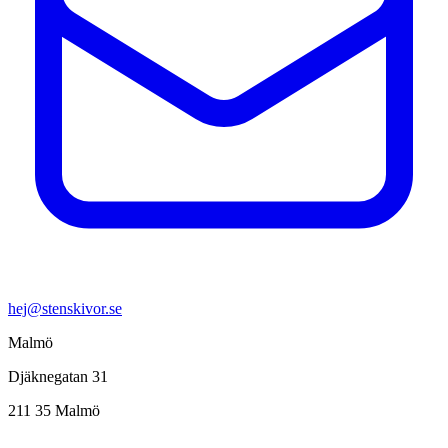
hej@stenskivor.se
Malmö
Djäknegatan 31
211 35 Malmö