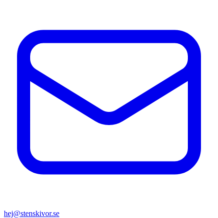
hej@stenskivor.se