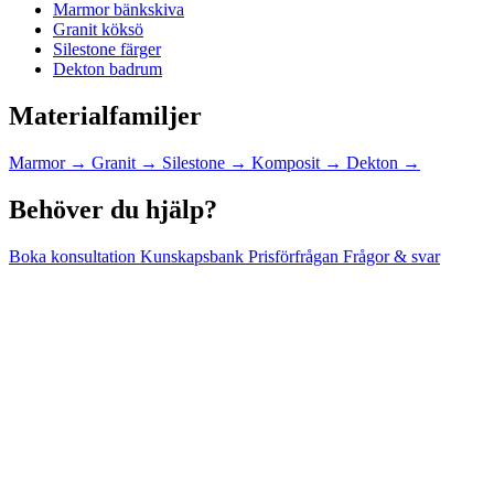
Marmor bänkskiva
Granit köksö
Silestone färger
Dekton badrum
Materialfamiljer
Marmor
→
Granit
→
Silestone
→
Komposit
→
Dekton
→
Behöver du hjälp?
Boka konsultation
Kunskapsbank
Prisförfrågan
Frågor & svar