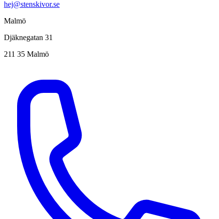
hej@stenskivor.se
Malmö
Djäknegatan 31
211 35 Malmö