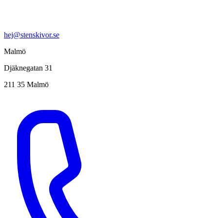
hej@stenskivor.se
Malmö
Djäknegatan 31
211 35 Malmö