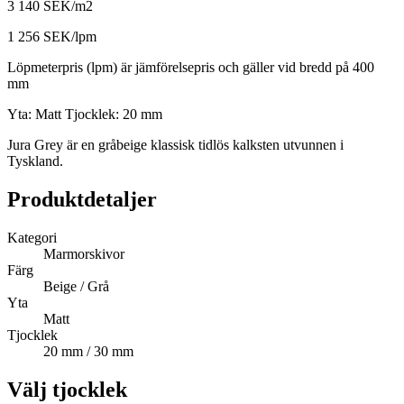
3 140 SEK/m2
1 256 SEK/lpm
Löpmeterpris (lpm) är jämförelsepris och gäller vid bredd på 400
mm
Yta:
Matt
Tjocklek:
20 mm
Jura Grey är en gråbeige klassisk tidlös kalksten utvunnen i
Tyskland.
Produktdetaljer
Kategori
Marmorskivor
Färg
Beige / Grå
Yta
Matt
Tjocklek
20 mm / 30 mm
Välj tjocklek