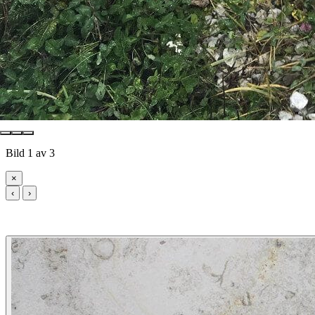
Bild 1 av 3
×
‹
›