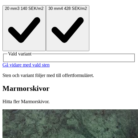
20 mm
3 140 SEK/m2
30 mm
4 428 SEK/m2
Vald variant
Gå vidare med vald sten
Sten och variant följer med till offertformuläret.
Marmorskivor
Hitta fler Marmorskivor.