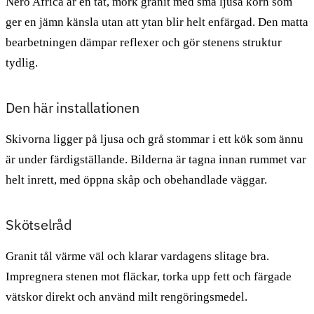
Nero Africa är en tät, mörk granit med små ljusa korn som
ger en jämn känsla utan att ytan blir helt enfärgad. Den matta
bearbetningen dämpar reflexer och gör stenens struktur
tydlig.
Den här installationen
Skivorna ligger på ljusa och grå stommar i ett kök som ännu
är under färdigställande. Bilderna är tagna innan rummet var
helt inrett, med öppna skåp och obehandlade väggar.
Skötselråd
Granit tål värme väl och klarar vardagens slitage bra.
Impregnera stenen mot fläckar, torka upp fett och färgade
vätskor direkt och använd milt rengöringsmedel.