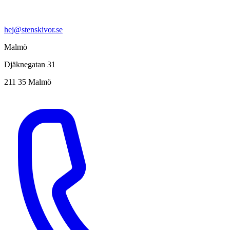
hej@stenskivor.se
Malmö
Djäknegatan 31
211 35 Malmö