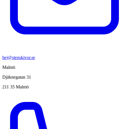
hej@stenskivor.se
Malmö
Djäknegatan 31
211 35 Malmö