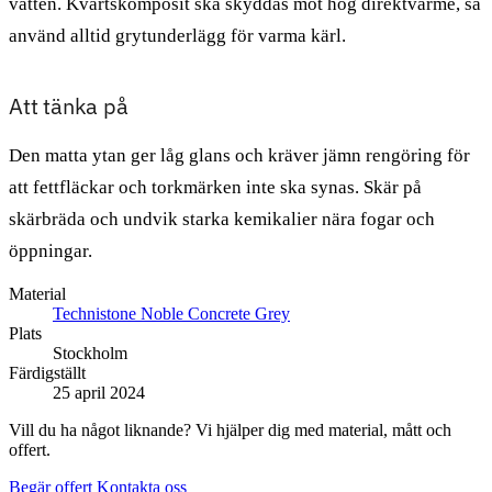
vatten. Kvartskomposit ska skyddas mot hög direktvärme, så
använd alltid grytunderlägg för varma kärl.
Att tänka på
Den matta ytan ger låg glans och kräver jämn rengöring för
att fettfläckar och torkmärken inte ska synas. Skär på
skärbräda och undvik starka kemikalier nära fogar och
öppningar.
Material
Technistone Noble Concrete Grey
Plats
Stockholm
Färdigställt
25 april 2024
Vill du ha något liknande? Vi hjälper dig med material, mått och
offert.
Begär offert
Kontakta oss