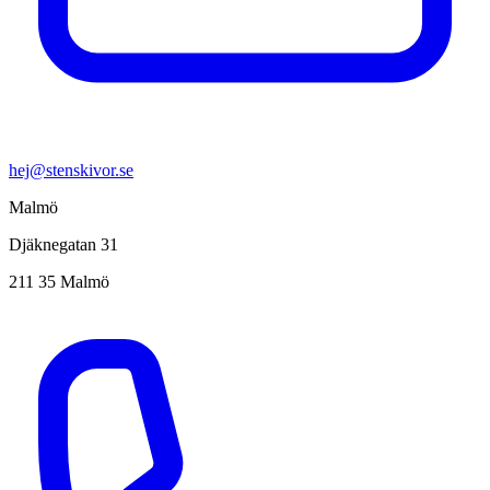
hej@stenskivor.se
Malmö
Djäknegatan 31
211 35 Malmö