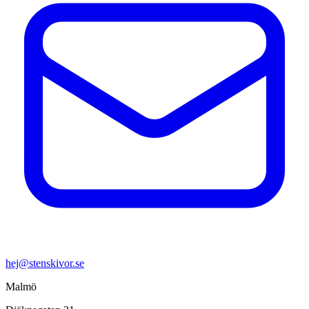
hej@stenskivor.se
Malmö