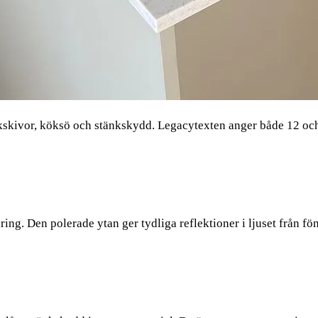
kivor, köksö och stänkskydd. Legacytexten anger både 12 och 
ing. Den polerade ytan ger tydliga reflektioner i ljuset från fö