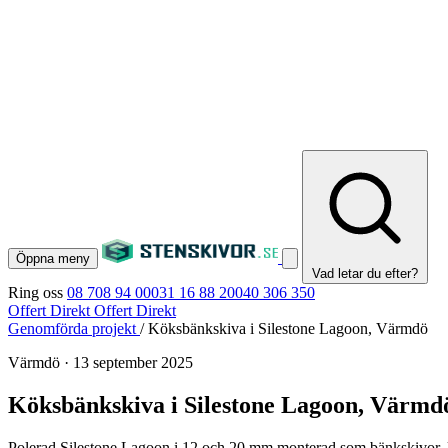
Öppna meny
Vad letar du efter?
Ring oss
08 708 94 00
031 16 88 20
040 306 350
Offert Direkt
Offert Direkt
Genomförda projekt
/
Köksbänkskiva i Silestone Lagoon, Värmdö
Värmdö
·
13 september 2025
Köksbänkskiva i Silestone Lagoon, Värmd
Polerad Silestone Lagoon i 12 och 20 mm monterad som bänkskivor, 