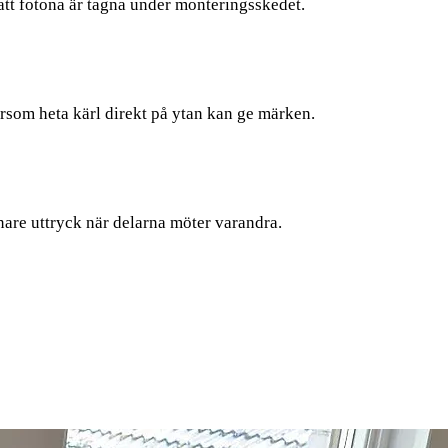
att fotona är tagna under monteringsskedet.
som heta kärl direkt på ytan kan ge märken.
gnare uttryck när delarna möter varandra.