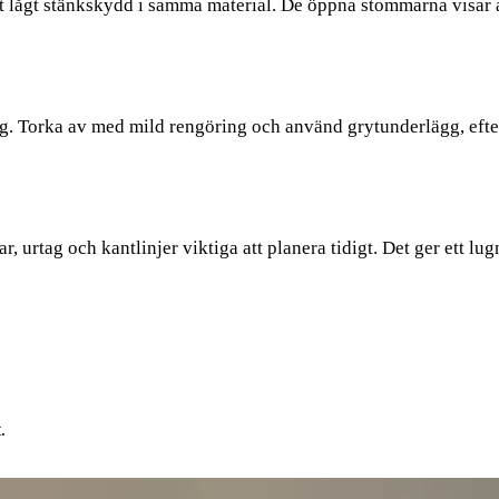
tt lågt stänkskydd i samma material. De öppna stommarna visar 
g. Torka av med mild rengöring och använd grytunderlägg, efter
 urtag och kantlinjer viktiga att planera tidigt. Det ger ett lu
.