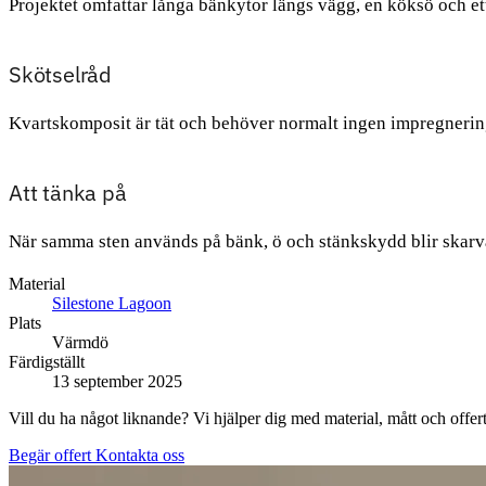
Projektet omfattar långa bänkytor längs vägg, en köksö och e
Skötselråd
Kvartskomposit är tät och behöver normalt ingen impregnerin
Att tänka på
När samma sten används på bänk, ö och stänkskydd blir skarvar,
Material
Silestone Lagoon
Plats
Värmdö
Färdigställt
13 september 2025
Vill du ha något liknande? Vi hjälper dig med material, mått och offert
Begär offert
Kontakta oss