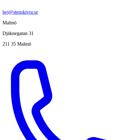
hej@stenskivor.se
Malmö
Djäknegatan 31
211 35 Malmö