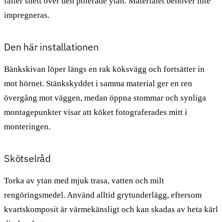
faller snett över den polerade ytan. Materialet behöver inte
impregneras.
Den här installationen
Bänkskivan löper längs en rak köksvägg och fortsätter in
mot hörnet. Stänkskyddet i samma material ger en ren
övergång mot väggen, medan öppna stommar och synliga
montagepunkter visar att köket fotograferades mitt i
monteringen.
Skötselråd
Torka av ytan med mjuk trasa, vatten och milt
rengöringsmedel. Använd alltid grytunderlägg, eftersom
kvartskomposit är värmekänsligt och kan skadas av heta kärl