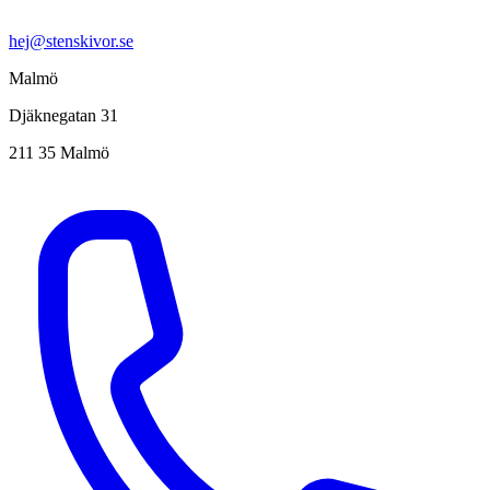
hej@stenskivor.se
Malmö
Djäknegatan 31
211 35 Malmö