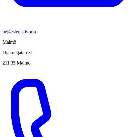
hej@stenskivor.se
Malmö
Djäknegatan 31
211 35 Malmö