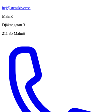
hej@stenskivor.se
Malmö
Djäknegatan 31
211 35 Malmö