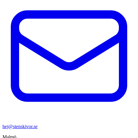
hej@stenskivor.se
Malmö