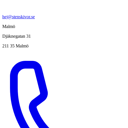
hej@stenskivor.se
Malmö
Djäknegatan 31
211 35 Malmö