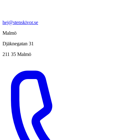
hej@stenskivor.se
Malmö
Djäknegatan 31
211 35 Malmö