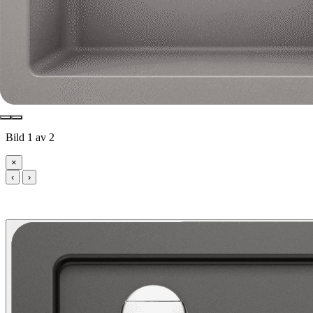
Bild 1 av 2
×
‹
›