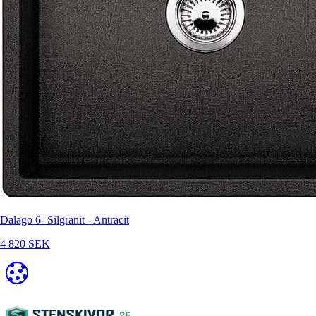
Dalago 6- Silgranit - Antracit
4 820 SEK