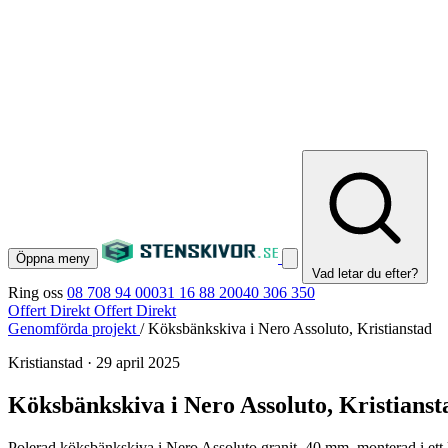
Öppna meny
Vad letar du efter?
Ring oss
08 708 94 00
031 16 88 20
040 306 350
Offert Direkt
Offert Direkt
Genomförda projekt
/
Köksbänkskiva i Nero Assoluto, Kristianstad
Kristianstad
·
29 april 2025
Köksbänkskiva i Nero Assoluto, Kristianst
Polerad köksbänkskiva i Nero Assoluto granit, 40 mm, monterad i ett k