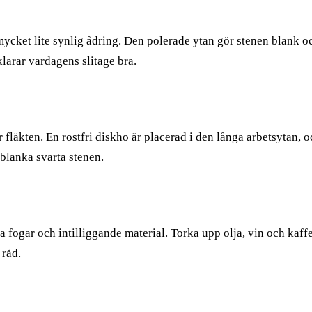
cket lite synlig ådring. Den polerade ytan gör stenen blank och
klarar vardagens slitage bra.
 fläkten. En rostfri diskho är placerad i den långa arbetsytan,
 blanka svarta stenen.
 fogar och intilliggande material. Torka upp olja, vin och kaff
 råd.