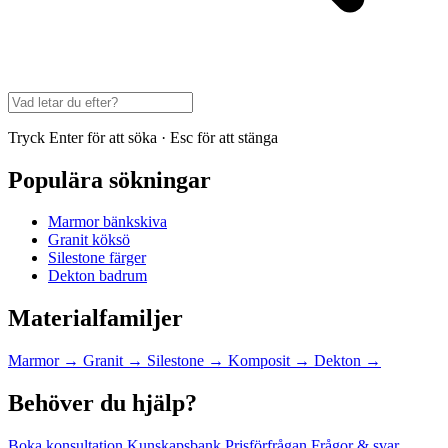
Tryck Enter för att söka · Esc för att stänga
Populära sökningar
Marmor bänkskiva
Granit köksö
Silestone färger
Dekton badrum
Materialfamiljer
Marmor
→
Granit
→
Silestone
→
Komposit
→
Dekton
→
Behöver du hjälp?
Boka konsultation
Kunskapsbank
Prisförfrågan
Frågor & svar