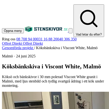
Öppna meny
Vad letar du efter?
Ring oss
08 708 94 00
031 16 88 20
040 306 350
Offert Direkt
Offert Direkt
Genomförda projekt
/
Köksbänkskiva i Viscont White, Malmö
Malmö
·
24 juni 2025
Köksbänkskiva i Viscont White, Malmö
Köksö och bänkskivor i 30 mm polerad Viscont White granit i
Malmö, med ljus stenbild och tydlig svartgrå ådring i ett kök under
montering.