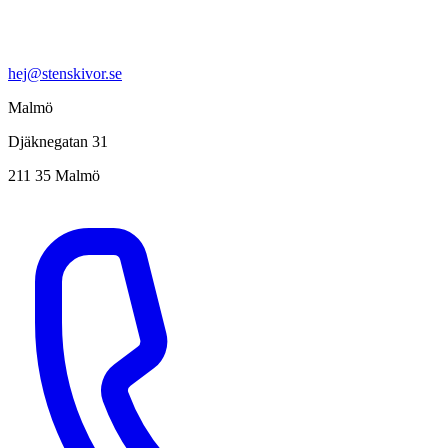
hej@stenskivor.se
Malmö
Djäknegatan 31
211 35 Malmö