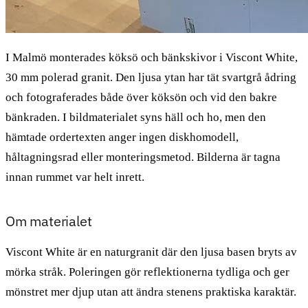
I Malmö monterades köksö och bänkskivor i Viscont White,
30 mm polerad granit. Den ljusa ytan har tät svartgrå ådring
och fotograferades både över köksön och vid den bakre
bänkraden. I bildmaterialet syns häll och ho, men den
hämtade ordertexten anger ingen diskhomodell,
håltagningsrad eller monteringsmetod. Bilderna är tagna
innan rummet var helt inrett.
Om materialet
Viscont White är en naturgranit där den ljusa basen bryts av
mörka stråk. Poleringen gör reflektionerna tydliga och ger
mönstret mer djup utan att ändra stenens praktiska karaktär.