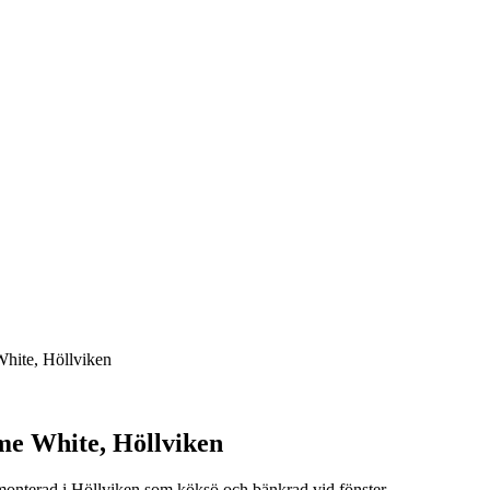
hite, Höllviken
me White, Höllviken
nterad i Höllviken som köksö och bänkrad vid fönster.