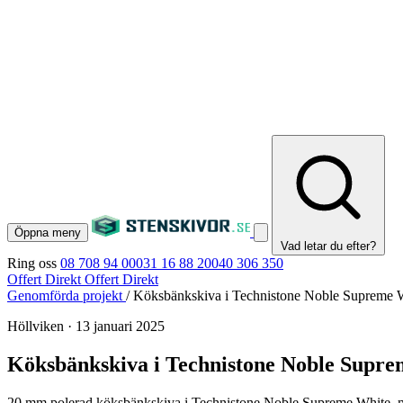
Öppna meny
Vad letar du efter?
Ring oss
08 708 94 00
031 16 88 20
040 306 350
Offert Direkt
Offert Direkt
Genomförda projekt
/
Köksbänkskiva i Technistone Noble Supreme W
Höllviken
·
13 januari 2025
Köksbänkskiva i Technistone Noble Supre
20 mm polerad köksbänkskiva i Technistone Noble Supreme White, mo