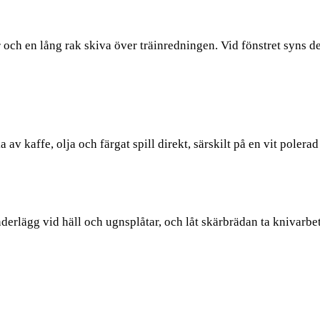
och en lång rak skiva över träinredningen. Vid fönstret syns d
av kaffe, olja och färgat spill direkt, särskilt på en vit poler
lägg vid häll och ugnsplåtar, och låt skärbrädan ta knivarbete