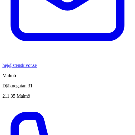
hej@stenskivor.se
Malmö
Djäknegatan 31
211 35 Malmö