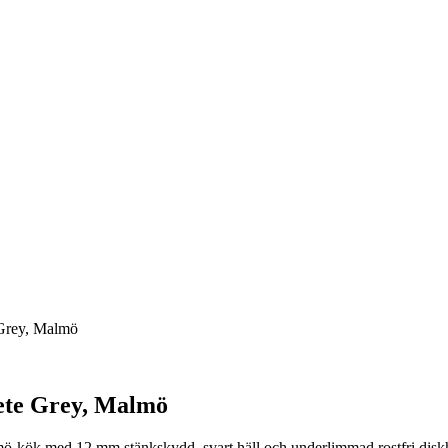
 Grey, Malmö
ete Grey, Malmö
ö-kök med 12 mm stänkskydd, svart häll och underlimmad rostfri disk