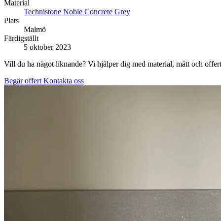
Material
Technistone Noble Concrete Grey
Plats
Malmö
Färdigställt
5 oktober 2023
Vill du ha något liknande? Vi hjälper dig med material, mått och offert
Begär offert
Kontakta oss