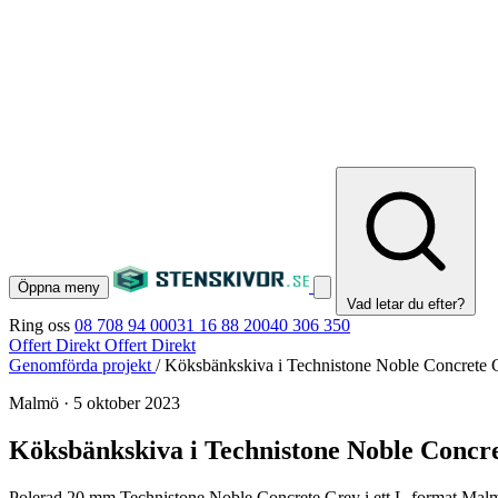
Öppna meny
Vad letar du efter?
Ring oss
08 708 94 00
031 16 88 20
040 306 350
Offert Direkt
Offert Direkt
Genomförda projekt
/
Köksbänkskiva i Technistone Noble Concrete
Malmö
·
5 oktober 2023
Köksbänkskiva i Technistone Noble Concr
Polerad 20 mm Technistone Noble Concrete Grey i ett L-format Malm