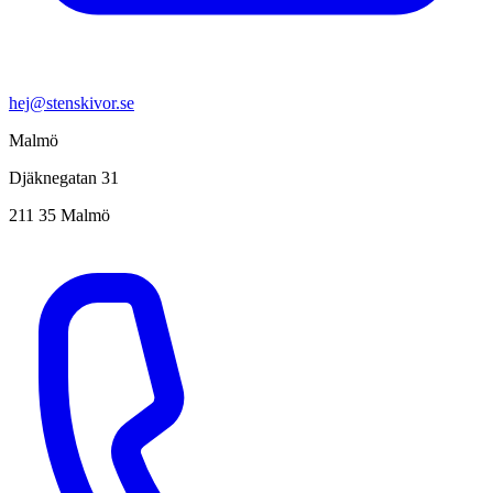
hej@stenskivor.se
Malmö
Djäknegatan 31
211 35 Malmö