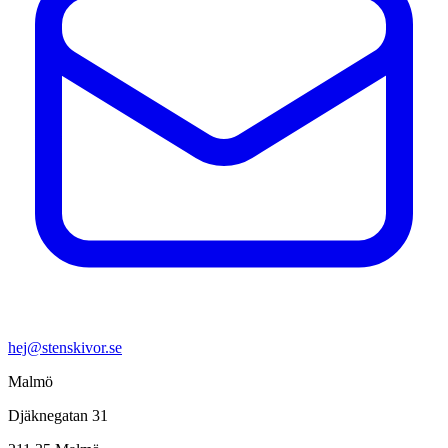
hej@stenskivor.se
Malmö
Djäknegatan 31