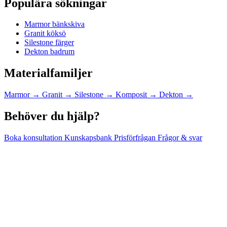
Populära sökningar
Marmor bänkskiva
Granit köksö
Silestone färger
Dekton badrum
Materialfamiljer
Marmor
→
Granit
→
Silestone
→
Komposit
→
Dekton
→
Behöver du hjälp?
Boka konsultation
Kunskapsbank
Prisförfrågan
Frågor & svar