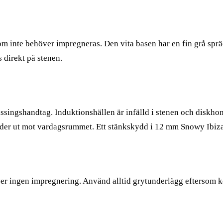
 som inte behöver impregneras. Den vita basen har en fin grå sprä
s direkt på stenen.
ingshandtag. Induktionshällen är infälld i stenen och diskhon
nder ut mot vardagsrummet. Ett stänkskydd i 12 mm Snowy Ibiz
 ingen impregnering. Använd alltid grytunderlägg eftersom komp