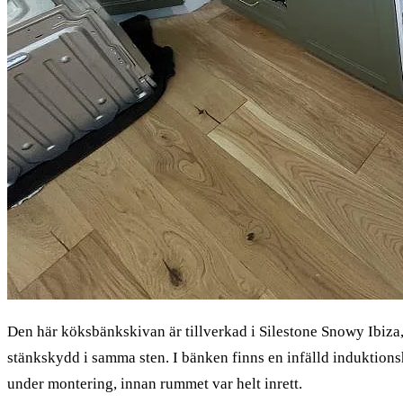
Den här köksbänkskivan är tillverkad i Silestone Snowy Ibiza,
stänkskydd i samma sten. I bänken finns en infälld induktion
under montering, innan rummet var helt inrett.