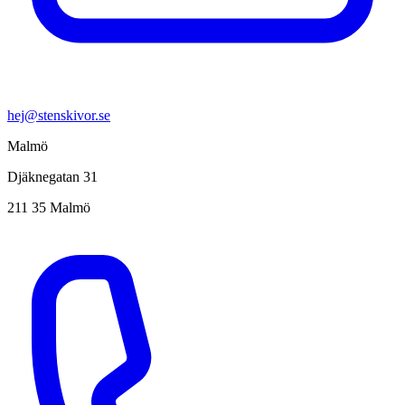
hej@stenskivor.se
Malmö
Djäknegatan 31
211 35 Malmö