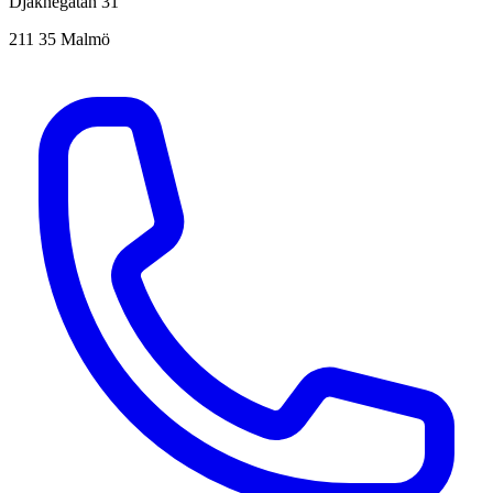
Djäknegatan 31
211 35 Malmö