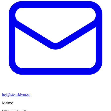
hej@stenskivor.se
Malmö