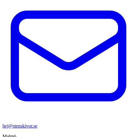
hej@stenskivor.se
Malmö