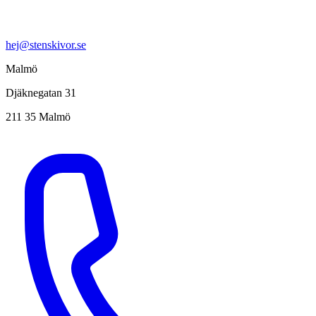
hej@stenskivor.se
Malmö
Djäknegatan 31
211 35 Malmö