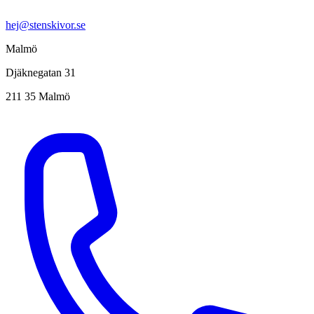
hej@stenskivor.se
Malmö
Djäknegatan 31
211 35 Malmö