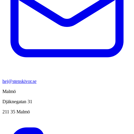
hej@stenskivor.se
Malmö
Djäknegatan 31
211 35 Malmö