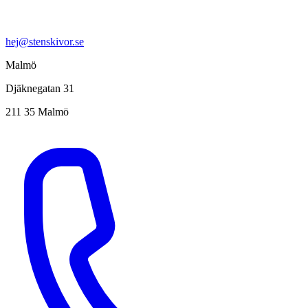
hej@stenskivor.se
Malmö
Djäknegatan 31
211 35 Malmö