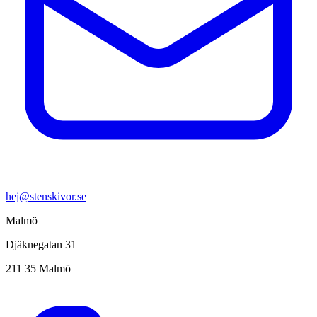
hej@stenskivor.se
Malmö
Djäknegatan 31
211 35 Malmö