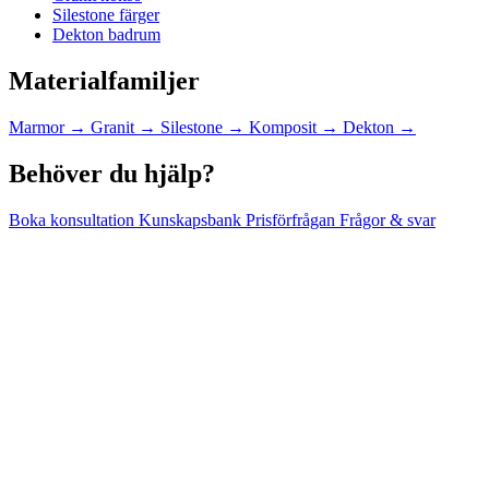
Silestone färger
Dekton badrum
Materialfamiljer
Marmor
→
Granit
→
Silestone
→
Komposit
→
Dekton
→
Behöver du hjälp?
Boka konsultation
Kunskapsbank
Prisförfrågan
Frågor & svar