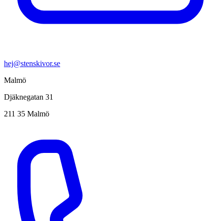
hej@stenskivor.se
Malmö
Djäknegatan 31
211 35 Malmö