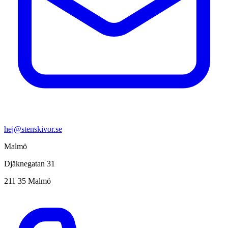
hej@stenskivor.se
Malmö
Djäknegatan 31
211 35 Malmö