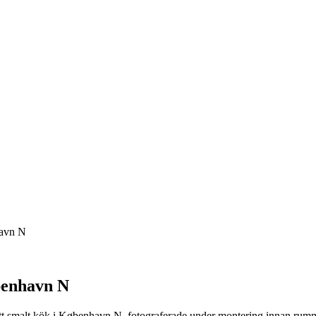
havn N
benhavn N
t smalt kök i København N, fotograferade under montering innan rummet