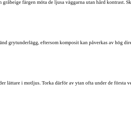
den gråbeige färgen möta de ljusa väggarna utan hård kontrast.
nd grytunderlägg, eftersom komposit kan påverkas av hög direk
r lättare i motljus. Torka därför av ytan ofta under de första v