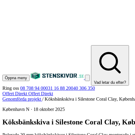
Öppna meny
Vad letar du efter?
Ring oss
08 708 94 00
031 16 88 20
040 306 350
Offert Direkt
Offert Direkt
Genomförda projekt
/
Köksbänkskiva i Silestone Coral Clay, Køben
København N
·
18 oktober 2025
Köksbänkskiva i Silestone Coral Clay, Kø
Polerade 20 mm köksbänkskivor i Silestone Coral Clay monterade i et