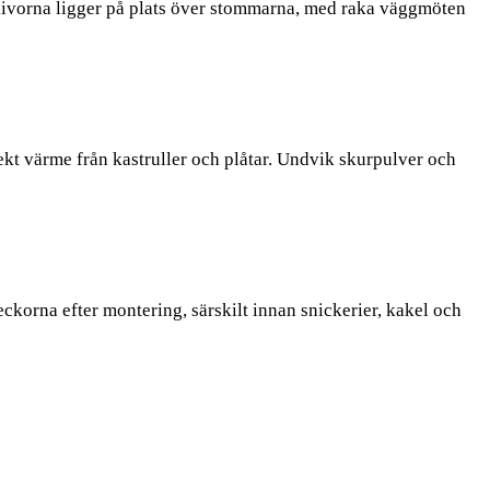
 Skivorna ligger på plats över stommarna, med raka väggmöten
t värme från kastruller och plåtar. Undvik skurpulver och
eckorna efter montering, särskilt innan snickerier, kakel och