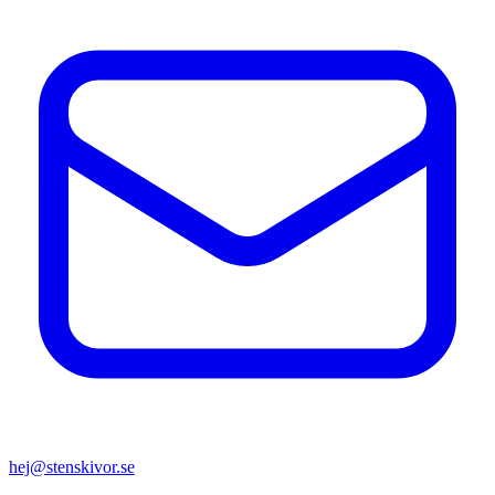
hej@stenskivor.se