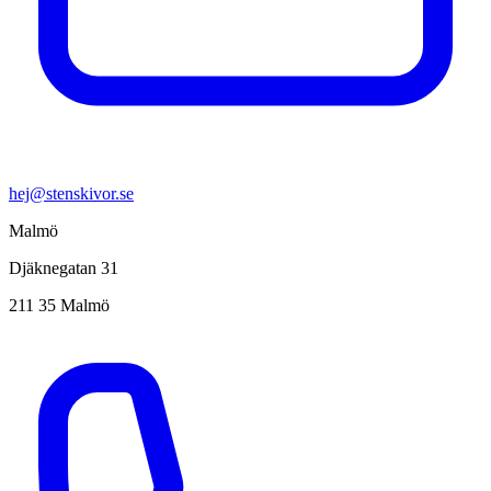
hej@stenskivor.se
Malmö
Djäknegatan 31
211 35 Malmö