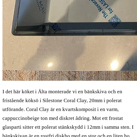
I det här köket i Älta monterade vi en bänkskiva och en
fristående köksö i Silestone Coral Clay, 20mm i polerat
utförande. Coral Clay är en kvartskomposit i en varm,
cappuccinobeige ton med diskret ådring. Mot ett frostat
glasparti sitter ett polerat stänkskydd i 12mm i samma sten. I
bänkskivan är en rostfri diskho med en stor och en liten ho