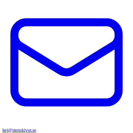
hej@stenskivor.se