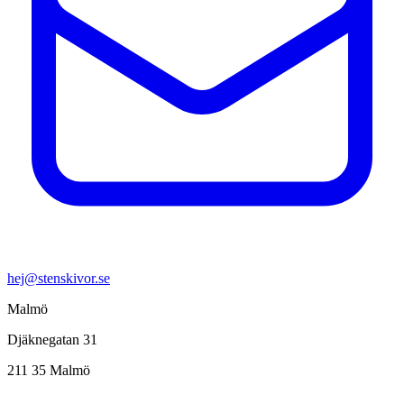
hej@stenskivor.se
Malmö
Djäknegatan 31
211 35 Malmö