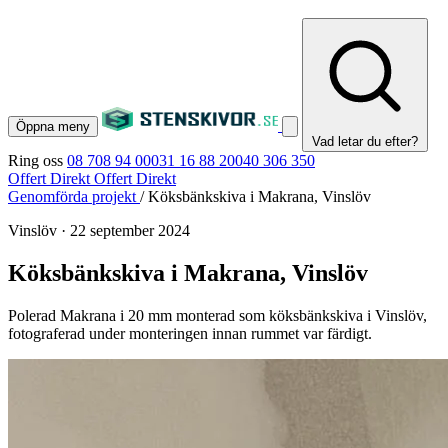
Öppna meny
Vad letar du efter?
Ring oss
08 708 94 00
031 16 88 20
040 306 350
Offert Direkt
Offert Direkt
Genomförda projekt
/
Köksbänkskiva i Makrana, Vinslöv
Vinslöv
·
22 september 2024
Köksbänkskiva i Makrana, Vinslöv
Polerad Makrana i 20 mm monterad som köksbänkskiva i Vinslöv,
fotograferad under monteringen innan rummet var färdigt.