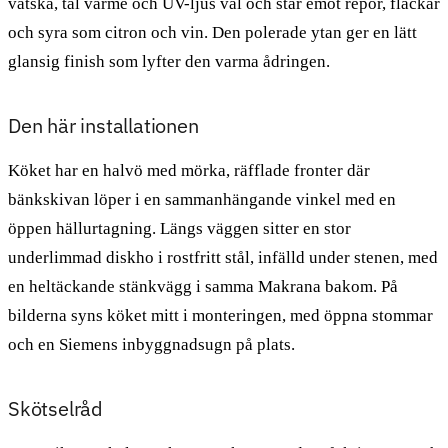
vätska, tål värme och UV-ljus väl och står emot repor, fläckar
och syra som citron och vin. Den polerade ytan ger en lätt
glansig finish som lyfter den varma ådringen.
Den här installationen
Köket har en halvö med mörka, räfflade fronter där
bänkskivan löper i en sammanhängande vinkel med en
öppen hällurtagning. Längs väggen sitter en stor
underlimmad diskho i rostfritt stål, infälld under stenen, med
en heltäckande stänkvägg i samma Makrana bakom. På
bilderna syns köket mitt i monteringen, med öppna stommar
och en Siemens inbyggnadsugn på plats.
Skötselråd