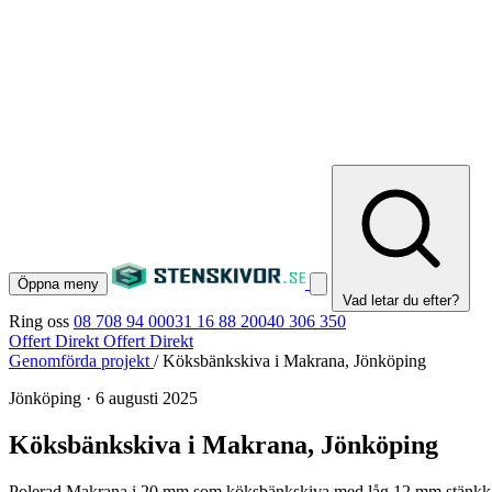
Öppna meny
Vad letar du efter?
Ring oss
08 708 94 00
031 16 88 20
040 306 350
Offert Direkt
Offert Direkt
Genomförda projekt
/
Köksbänkskiva i Makrana, Jönköping
Jönköping
·
6 augusti 2025
Köksbänkskiva i Makrana, Jönköping
Polerad Makrana i 20 mm som köksbänkskiva med låg 12 mm stänkkant