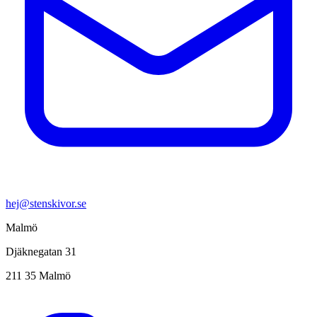
hej@stenskivor.se
Malmö
Djäknegatan 31
211 35 Malmö