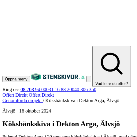
Öppna meny
Vad letar du efter?
Ring oss
08 708 94 00
031 16 88 20
040 306 350
Offert Direkt
Offert Direkt
Genomförda projekt
/
Köksbänkskiva i Dekton Arga, Älvsjö
Älvsjö
·
16 oktober 2024
Köksbänkskiva i Dekton Arga, Älvsjö
Polerad Dekton Arga i 20 mm som köksbänkskiva i Älvsjö, med väggbä