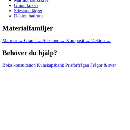
Marmor bänkskiva
Granit köksö
Silestone färger
Dekton badrum
Materialfamiljer
Marmor
→
Granit
→
Silestone
→
Komposit
→
Dekton
→
Behöver du hjälp?
Boka konsultation
Kunskapsbank
Prisförfrågan
Frågor & svar