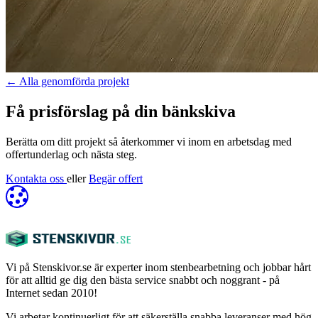
←
Alla genomförda projekt
Få prisförslag på din bänkskiva
Berätta om ditt projekt så återkommer vi inom en arbetsdag med
offertunderlag och nästa steg.
Kontakta oss
eller
Begär offert
Vi på Stenskivor.se är experter inom stenbearbetning och jobbar hårt
för att alltid ge dig den bästa service snabbt och noggrant - på
Internet sedan 2010!
Vi arbetar kontinuerligt för att säkerställa snabba leveranser med hög