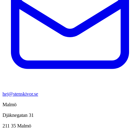
hej@stenskivor.se
Malmö
Djäknegatan 31
211 35 Malmö