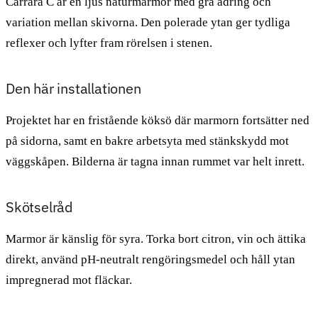
Carrara C är en ljus naturmarmor med grå ådring och
variation mellan skivorna. Den polerade ytan ger tydliga
reflexer och lyfter fram rörelsen i stenen.
Den här installationen
Projektet har en fristående köksö där marmorn fortsätter ned
på sidorna, samt en bakre arbetsyta med stänkskydd mot
väggskåpen. Bilderna är tagna innan rummet var helt inrett.
Skötselråd
Marmor är känslig för syra. Torka bort citron, vin och ättika
direkt, använd pH-neutralt rengöringsmedel och håll ytan
impregnerad mot fläckar.