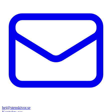
hej@stenskivor.se