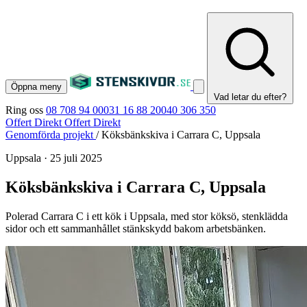
Öppna meny
Vad letar du efter?
Ring oss
08 708 94 00
031 16 88 20
040 306 350
Offert Direkt
Offert Direkt
Genomförda projekt
/
Köksbänkskiva i Carrara C, Uppsala
Uppsala
·
25 juli 2025
Köksbänkskiva i Carrara C, Uppsala
Polerad Carrara C i ett kök i Uppsala, med stor köksö, stenklädda
sidor och ett sammanhållet stänkskydd bakom arbetsbänken.