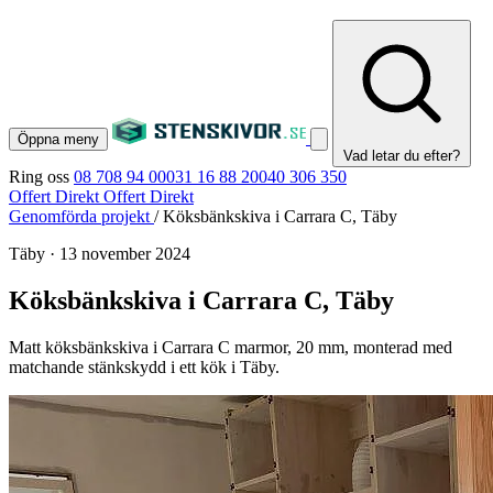
Öppna meny
Vad letar du efter?
Ring oss
08 708 94 00
031 16 88 20
040 306 350
Offert Direkt
Offert Direkt
Genomförda projekt
/
Köksbänkskiva i Carrara C, Täby
Täby
·
13 november 2024
Köksbänkskiva i Carrara C, Täby
Matt köksbänkskiva i Carrara C marmor, 20 mm, monterad med
matchande stänkskydd i ett kök i Täby.